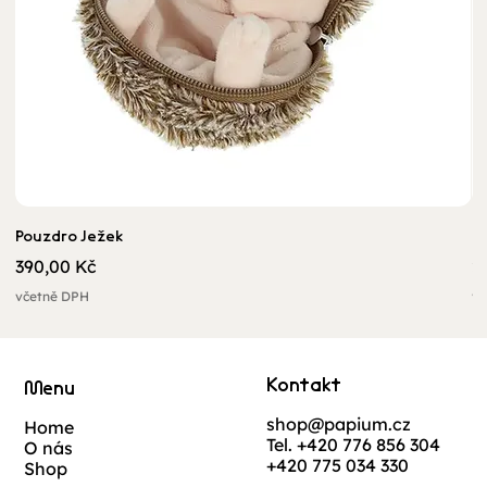
Pouzdro Ježek
U
Cena
C
390,00 Kč
2
včetně DPH
vč
Kontakt
Menu
shop@papium.cz
Home
Tel. +420 776 856 304
O nás
+420 775 034 330
Shop