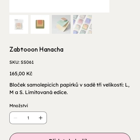
Zabtooon Hanacha
SKU
SKU:
SS061
SS061
Cena
165,00 Kč
Bloček samolepicích papírků v sadě tří velikostí: L,
M a S. Limitovaná edice.
Množství