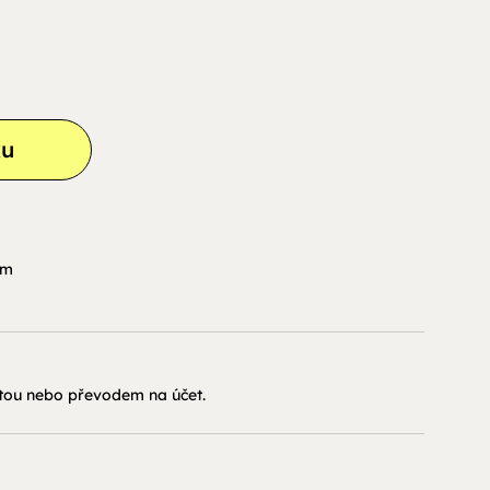
ku
mm
tou nebo převodem na účet.