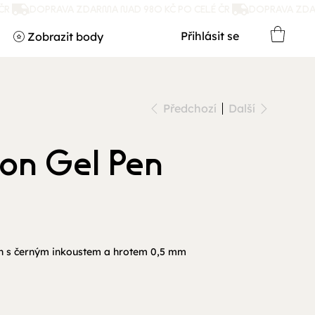
Přihlásit se
Zobrazit body
Předchozí
Další
on Gel Pen
n s černým inkoustem a hrotem 0,5 mm