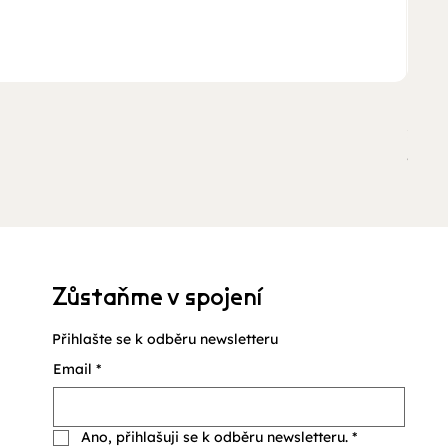
Ukan
Cena
210,
včetně
Zůstaňme v spojení
Přihlašte se k odběru newsletteru
Email
*
Ano, přihlašuji se k odběru newsletteru.
*