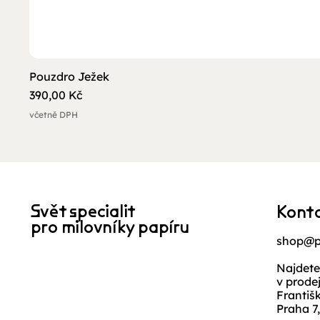
Pouzdro Ježek
Cena
390,00 Kč
včetně DPH
Svět specialit
Kont
pro milovníky papíru
shop@p
Najdete
v prode
Františ
Praha 7