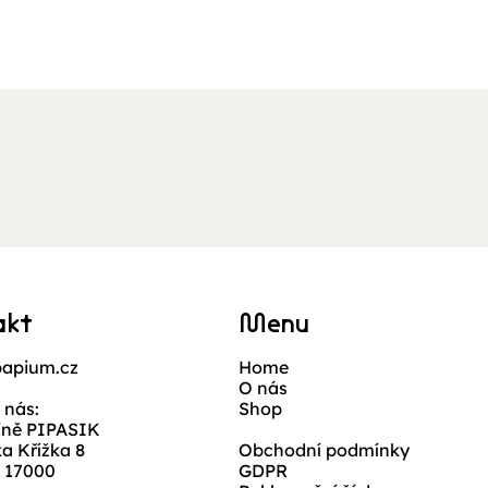
Rychlý náhled
akt
Menu
apium.cz
Home
O nás
 nás:
Shop
jně PIPASIK
ka Křížka 8
Obchodní podmínky
, 17000
GDPR