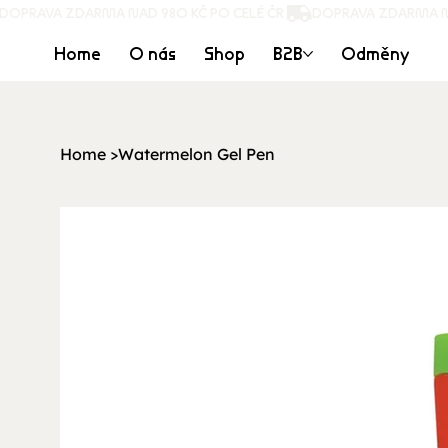
DOPRAVA ZDARMA NAD 980 KČ PO CELÉ ČR 
Home
O nás
Shop
B2B
Odměny
Home
>
Watermelon Gel Pen