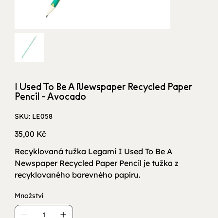
I Used To Be A Newspaper Recycled Paper
Pencil - Avocado
SKU
SKU:
LE058
LE058
Cena
35,00 Kč
Recyklovaná tužka Legami I Used To Be A
Newspaper Recycled Paper Pencil je tužka z
recyklovaného barevného papíru.
Množství