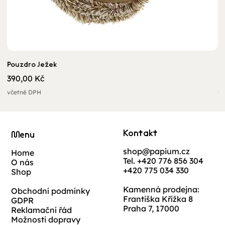
Pouzdro Ježek
U
Cena
C
390,00 Kč
2
včetně DPH
vč
Kontakt
Menu
shop@papium.cz
Home
Tel. +420 776 856 304
O nás
+420 775 034 330
Shop
Kamenná prodejna:
Obchodní podmínky
Františka Křížka 8
GDPR
Praha 7, 17000
Reklamační řád
Možnosti dopravy