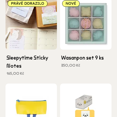
PRÁVĚ DORAZILO
NOVÉ
Sleepytime Sticky
Wasanpon set 9 ks
Notes
Cena
350,00 Kč
včetně DPH
Cena
165,00 Kč
včetně DPH