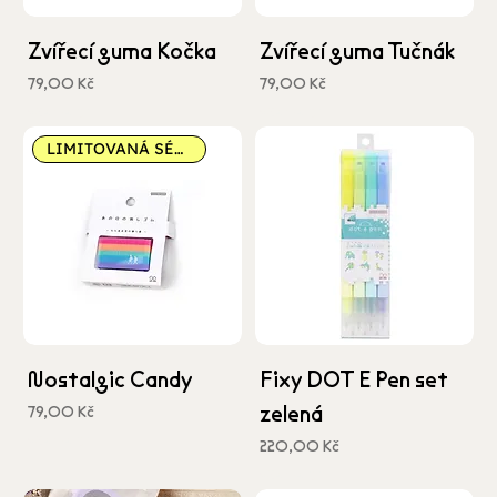
Zvířecí guma Kočka
Zvířecí guma Tučnák
Cena
Cena
79,00 Kč
79,00 Kč
včetně DPH
včetně DPH
LIMITOVANÁ SÉRIE
Nostalgic Candy
Fixy DOT E Pen set
zelená
Cena
79,00 Kč
včetně DPH
Cena
220,00 Kč
včetně DPH