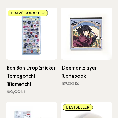
včetně DPH
včetně DPH
PRÁVĚ DORAZILO
Bon Bon Drop Sticker
Deamon Slayer
Tamagotchi
Notebook
Mametchi
Cena
129,00 Kč
včetně DPH
Cena
180,00 Kč
včetně DPH
BESTSELLER