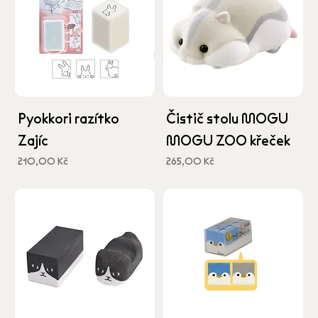
Pyokkori razítko
Čistič stolu MOGU
Zajíc
MOGU ZOO křeček
Cena
Cena
210,00 Kč
265,00 Kč
včetně DPH
včetně DPH