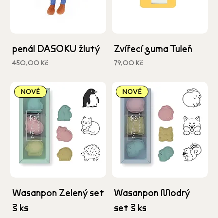
penál DASOKU žlutý
Zvířecí guma Tuleň
Cena
Cena
450,00 Kč
79,00 Kč
včetně DPH
včetně DPH
NOVÉ
NOVÉ
Wasanpon Zelený set
Wasanpon Modrý
3 ks
set 3 ks