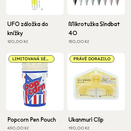
UFO záložka do
Mikrotužka Sindbat
knížky
40
Cena
Cena
120,00 Kč
150,00 Kč
včetně DPH
včetně DPH
LIMITOVANÁ SÉRIE
PRÁVĚ DORAZILO
Popcorn Pen Pouch
Ukanmuri Clip
Cena
Cena
450,00 Kč
190,00 Kč