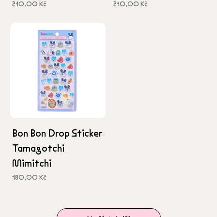
Cena
Cena
210,00 Kč
210,00 Kč
včetně DPH
včetně DPH
Bon Bon Drop Sticker
Tamagotchi
Mimitchi
Cena
180,00 Kč
včetně DPH