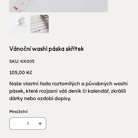
Vánoční washi páska skřítek
SKU
SKU:
KK005
KK005
Cena
105,00 Kč
Naše vlastní řada roztomilých a půvabných washi
pásek, které rozjasní váš deník či kalendář, zkrášlí
dárky nebo ozdobí dopisy.
Množství