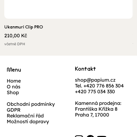
Ukanmuri Clip PRO
O
Cena
C
210,00 Kč
2
včetně DPH
vč
Kontakt
Menu
shop@papium.cz
Home
Tel. +420 776 856 304
O nás
+420 775 034 330
Shop
Kamenná prodejna:
Obchodní podmínky
Františka Křížka 8
GDPR
Praha 7, 17000
Reklamační řád
Možnosti dopravy