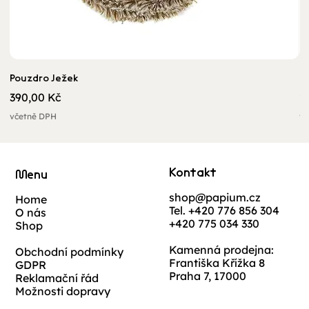
Pouzdro Ježek
U
Cena
C
390,00 Kč
2
včetně DPH
vč
Kontakt
Menu
shop@papium.cz
Home
Tel. +420 776 856 304
O nás
+420 775 034 330
Shop
Kamenná prodejna:
Obchodní podmínky
Františka Křížka 8
GDPR
Praha 7, 17000
Reklamační řád
Možnosti dopravy