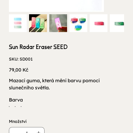
Sun Radar Eraser SEED
SKU
SKU:
SD001
SD001
Cena
79,00 Kč
Mazací guma, která mění barvu pomocí
slunečního světla.
Barva
Množství