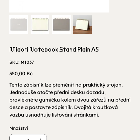
Midori Notebook Stand Plain A5
SKU
SKU:
MI037
MI037
Cena
350,00 Kč
Tento zápisník lze přeměnit na praktický stojan.
Jednoduše otočte přední desku dozadu,
provlékněte gumičku kolem dvou zářezů na přední
desce a postavte zápisník. Dvojitá kroužková
vazba usnadňuje listování stránkami.
Množství