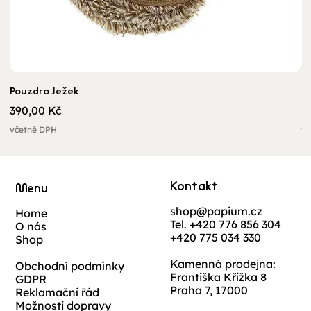
Pouzdro Ježek
U
Cena
C
390,00 Kč
2
včetně DPH
vč
Kontakt
Menu
shop@papium.cz
Home
Tel. +420 776 856 304
O nás
+420 775 034 330
Shop
Kamenná prodejna:
Obchodní podmínky
Františka Křížka 8
GDPR
Praha 7, 17000
Reklamační řád
Možnosti dopravy