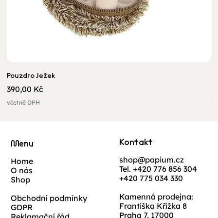
Pouzdro Ježek
U
Cena
C
390,00 Kč
2
včetně DPH
vč
Kontakt
Menu
shop@papium.cz
Home
Tel. +420 776 856 304
O nás
+420 775 034 330
Shop
Kamenná prodejna:
Obchodní podmínky
Františka Křížka 8
GDPR
Praha 7, 17000
Reklamační řád