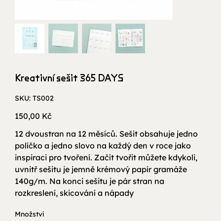
Kreativní sešit 365 DAYS
SKU
SKU:
TS002
TS002
Cena
150,00 Kč
12 dvoustran na 12 měsíců. Sešit obsahuje jedno
políčko a jedno slovo na každý den v roce jako
inspiraci pro tvoření. Začít tvořit můžete kdykoli,
uvnitř sešitu je jemně krémový papír gramáže
140g/m. Na konci sešitu je pár stran na
rozkreslení, skicování a nápady
Množství