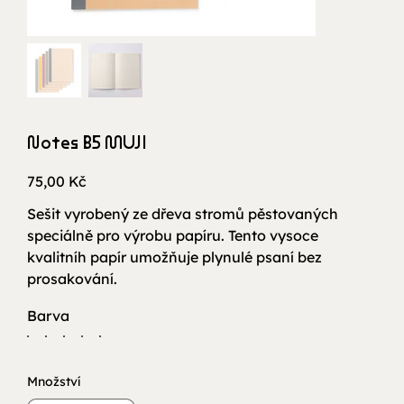
Notes B5 MUJI
Cena
75,00 Kč
Sešit vyrobený ze dřeva stromů pěstovaných
speciálně pro výrobu papíru. Tento vysoce
kvalitníh papír umožňuje plynulé psaní bez
prosakování.
Barva
Množství