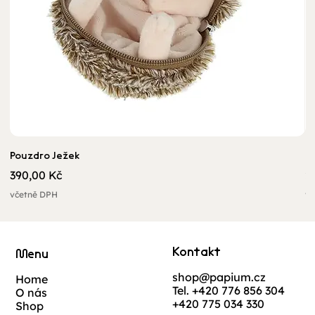
Pouzdro Ježek
U
Cena
C
390,00 Kč
2
včetně DPH
vč
Kontakt
Menu
shop@papium.cz
Home
Tel. +420 776 856 304
O nás
+420 775 034 330
Shop