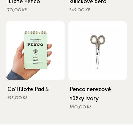
Mate Penco
kuličkové pero
Cena
Cena
70,00 Kč
249,00 Kč
včetně DPH
včetně DPH
Coil Note Pad S
Penco nerezové
nůžky Ivory
Cena
195,00 Kč
včetně DPH
Cena
390,00 Kč
včetně DPH