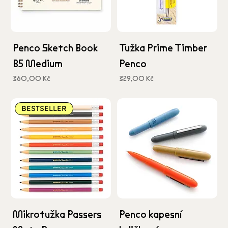
Penco Sketch Book
Tužka Prime Timber
B5 Medium
Penco
Cena
Cena
360,00 Kč
329,00 Kč
včetně DPH
včetně DPH
BESTSELLER
Mikrotužka Passers
Penco kapesní