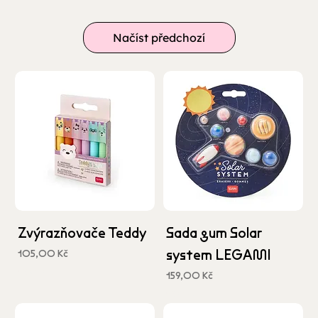
Načíst předchozí
Zvýrazňovače Teddy
Sada gum Solar
system LEGAMI
Cena
105,00 Kč
včetně DPH
Cena
159,00 Kč
včetně DPH