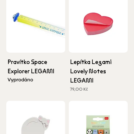
Pravítko Space
Lepítka Legami
Explorer LEGAMI
Lovely Notes
Vyprodáno
LEGAMI
Cena
79,00 Kč
včetně DPH