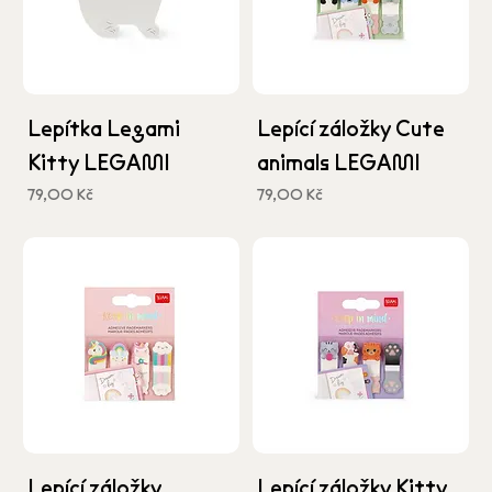
Lepítka Legami
Lepící záložky Cute
Kitty LEGAMI
animals LEGAMI
Cena
Cena
79,00 Kč
79,00 Kč
včetně DPH
včetně DPH
Lepící záložky
Lepící záložky Kitty