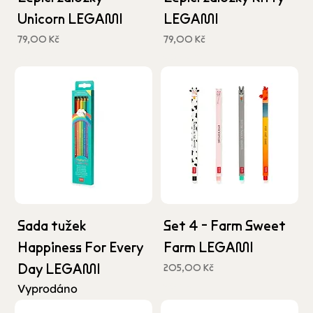
Unicorn LEGAMI
LEGAMI
Cena
Cena
79,00 Kč
79,00 Kč
včetně DPH
včetně DPH
Sada tužek
Set 4 - Farm Sweet
Happiness For Every
Farm LEGAMI
Day LEGAMI
Cena
205,00 Kč
včetně DPH
Vyprodáno