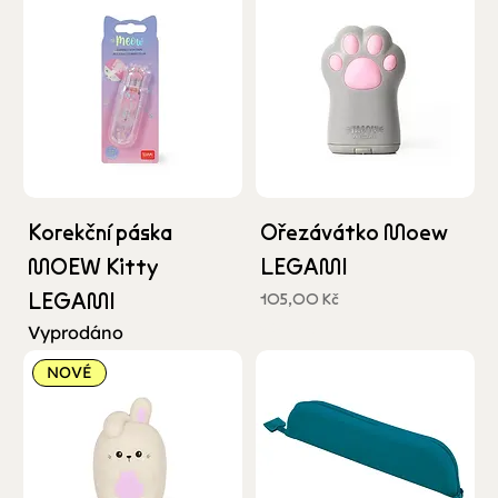
Korekční páska
Ořezávátko Moew
MOEW Kitty
LEGAMI
LEGAMI
Cena
105,00 Kč
včetně DPH
Vyprodáno
NOVÉ