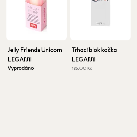
Jelly Friends Unicorn
Trhací blok kočka
LEGAMI
LEGAMI
Vyprodáno
Cena
135,00 Kč
včetně DPH