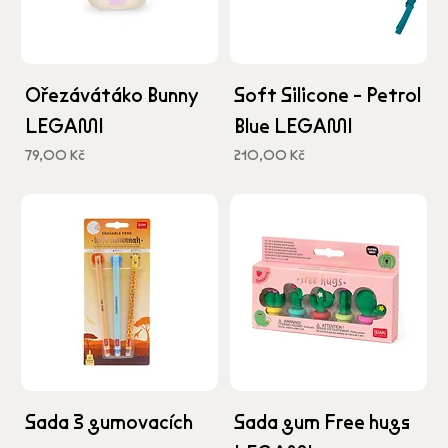
Ořezávátáko Bunny
Soft Silicone - Petrol
LEGAMI
Blue LEGAMI
Cena
Cena
79,00 Kč
210,00 Kč
včetně DPH
včetně DPH
Sada 3 gumovacích
Sada gum Free hugs