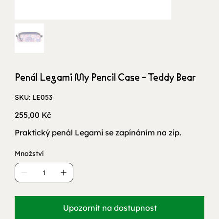
Penál Legami My Pencil Case - Teddy Bear
SKU
SKU:
LE053
LE053
Cena
255,00 Kč
Praktický penál Legami se zapínáním na zip.
Množství
Upozornit na dostupnost