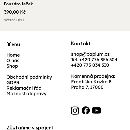
Pouzdro Ježek
U
Cena
C
390,00 Kč
2
včetně DPH
vč
Kontakt
Menu
shop@papium.cz
Home
Tel. +420 776 856 304
O nás
+420 775 034 330
Shop
Kamenná prodejna:
Obchodní podmínky
Františka Křížka 8
GDPR
Praha 7, 17000
Reklamační řád
Možnosti dopravy
Zůstaňme v spojení