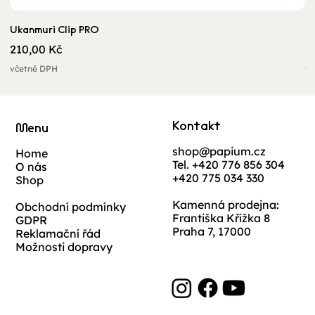
Ukanmuri Clip PRO
O
Cena
C
210,00 Kč
2
včetně DPH
vč
Kontakt
Menu
shop@papium.cz
Home
Tel. +420 776 856 304
O nás
+420 775 034 330
Shop
Kamenná prodejna:
Obchodní podmínky
Františka Křížka 8
GDPR
Praha 7, 17000
Reklamační řád
Možnosti dopravy