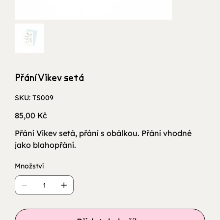
Přání Vikev setá
SKU
SKU:
TS009
TS009
Cena
85,00 Kč
Přání Vikev setá, přání s obálkou. Přání vhodné
jako blahopřání.
Množství