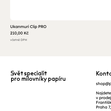
Ukanmuri Clip PRO
Cena
210,00 Kč
včetně DPH
Svět specialit
Kont
pro milovníky papíru
shop@p
Najdete
v prode
Františ
Praha 7