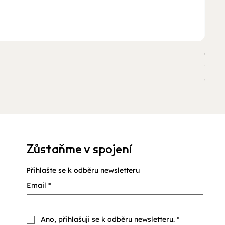
OMY G
Cena
210,
včetně
Zůstaňme v spojení
Přihlašte se k odběru newsletteru
Email
*
Ano, přihlašuji se k odběru newsletteru.
*