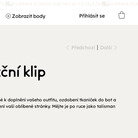
Přihlásit se
Zobrazit body
Předchozí
Další
ní klip
é k doplnění vašeho outfitu, ozdobení tkaniček do bot a
í vaší oblíbené stránky. Mějte je po ruce jako talisman