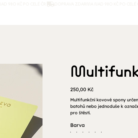
Multifunkč
Cena
250,00 Kč
Multifunkční kovové spony určen
batohů nebo jednoduše k označen
pro štěstí.
Barva