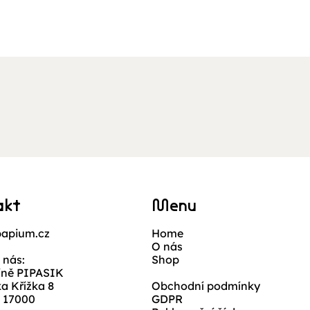
Rychlý náhled
akt
Menu
apium.cz
Home
O nás
 nás:
Shop
jně PIPASIK
ka Křížka 8
Obchodní podmínky
, 17000
GDPR