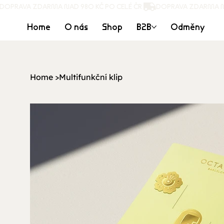
DOPRAVA ZDARMA NAD 980 KČ PO CELÉ ČR 
Home
O nás
Shop
B2B
Odměny
Home
>
Multifunkční klip