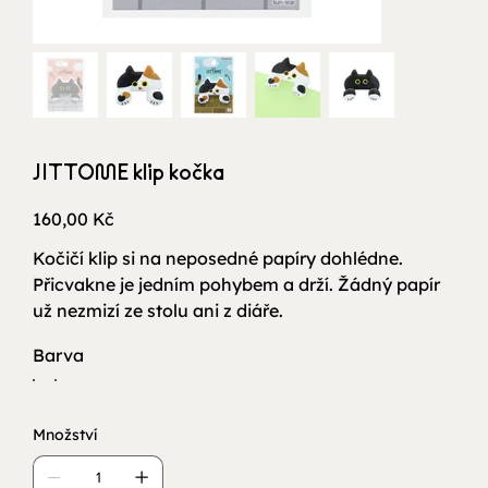
JITTOME klip kočka
Cena
160,00 Kč
Kočičí klip si na neposedné papíry dohlédne.
Přicvakne je jedním pohybem a drží. Žádný papír
už nezmizí ze stolu ani z diáře.
Barva
Množství