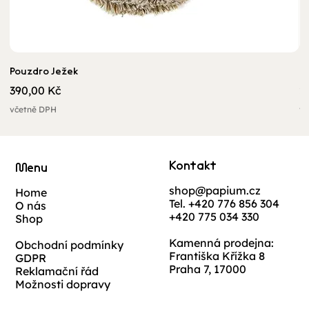
Pouzdro Ježek
U
Cena
C
390,00 Kč
2
včetně DPH
vč
Kontakt
Menu
shop@papium.cz
Home
Tel. +420 776 856 304
O nás
+420 775 034 330
Shop
Kamenná prodejna:
Obchodní podmínky
Františka Křížka 8
GDPR
Praha 7, 17000
Reklamační řád
Možnosti dopravy