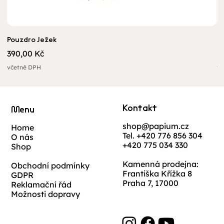
Pouzdro Ježek
U
Cena
C
390,00 Kč
2
včetně DPH
vč
Kontakt
Menu
shop@papium.cz
Home
Tel. +420 776 856 304
O nás
+420 775 034 330
Shop
Kamenná prodejna:
Obchodní podmínky
Františka Křížka 8
GDPR
Praha 7, 17000
Reklamační řád
Možnosti dopravy