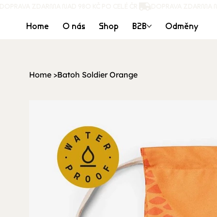
DOPRAVA ZDARMA NAD 980 KČ PO CELÉ ČR 
Home
O nás
Shop
B2B
Odměny
Home
>
Batoh Soldier Orange