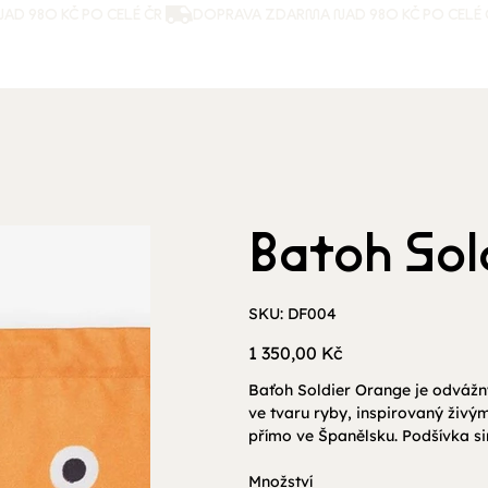
Batoh Sol
SKU
SKU:
DF004
DF004
Cena
1 350,00 Kč
Baťoh Soldier Orange je odvážn
ve tvaru ryby, inspirovaný živ
přímo ve Španělsku. Podšívka sim
Množství