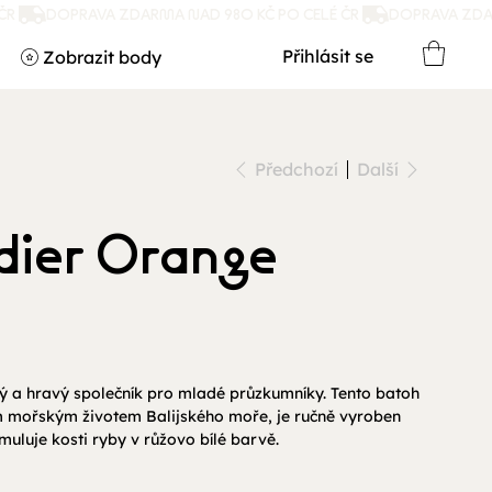
Přihlásit se
Zobrazit body
Předchozí
Další
dier Orange
ý a hravý společník pro mladé průzkumníky. Tento batoh
ým mořským životem Balijského moře, je ručně vyroben
uluje kosti ryby v růžovo bílé barvě.