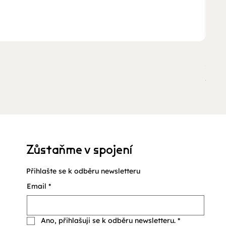
Ukan
Cena
210,
včetně
Zůstaňme v spojení
Přihlašte se k odběru newsletteru
Email
*
Ano, přihlašuji se k odběru newsletteru.
*