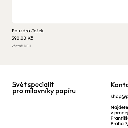
Pouzdro Ježek
Cena
390,00 Kč
včetně DPH
Svět specialit
Kont
pro milovníky papíru
shop@p
Najdete
v prode
Františ
Praha 7