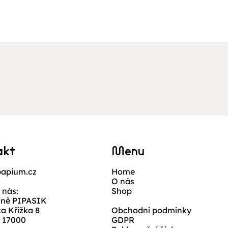
Rychlý náhled
akt
Menu
apium.cz
Home
O nás
 nás:
Shop
jně PIPASIK
ka Křížka 8
Obchodní podmínky
, 17000
GDPR